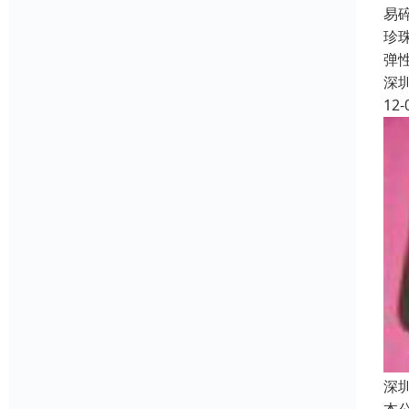
易
珍
弹
深
12-
深