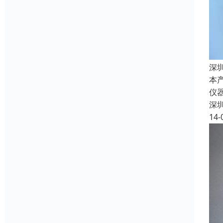
深
本
仪
深
14-