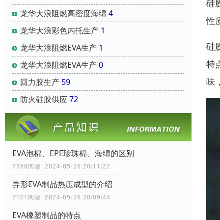
硅
龙华大浪阻燃高密度海绵
4
性
龙华大浪彩色内托生产
1
硅
龙华大浪阻燃EVA生产
1
特
龙华大浪阻燃EVA生产
0
味
回力胶生产
59
防火硅胶供应
72
EVA泡棉、EPE珍珠棉、海绵的区别
7788阅读 2024-05-26 20:11:22
异形EVA制品热压成型的介绍
7101阅读 2024-05-26 20:09:44
EVA橡塑制品的特点