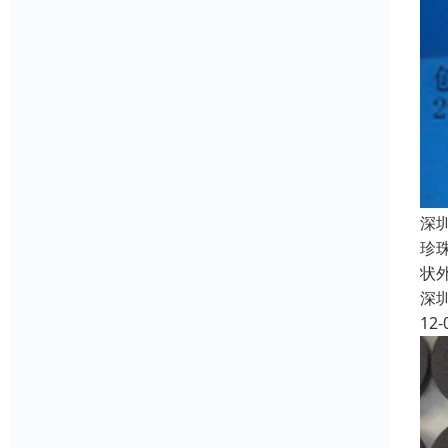
深
珍
状
深
12-