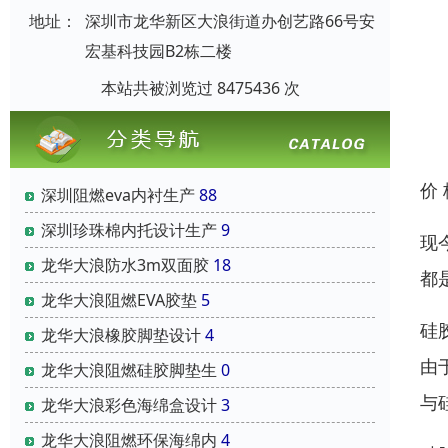
地址：
深圳市龙华新区大浪街道办创艺路66号安
宏基科技园B2栋二楼
本站共被浏览过 8475436 次
价
深圳阻燃eva内衬生产
88
深圳珍珠棉内托设计生产
9
现
龙华大浪防水3m双面胶
18
都
龙华大浪阻燃EVA胶垫
5
硅
龙华大浪橡胶脚垫设计
4
由
龙华大浪阻燃硅胶脚垫生
0
与
龙华大浪彩色海绵盒设计
3
龙华大浪阻燃环保海绵内
4