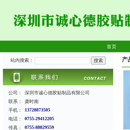
首页
产
站内搜索：
公司：
深圳市诚心德胶贴制品有限公司
联系：
龚时南
手机：
13728873505
电话：
0755-29412205
传真：
0755-88829559