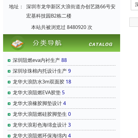
地址：
深圳市龙华新区大浪街道办创艺路66号安
宏基科技园B2栋二楼
本站共被浏览过 8480920 次
深圳阻燃eva内衬生产
88
深圳珍珠棉内托设计生产
9
龙华大浪防水3m双面胶
18
龙华大浪阻燃EVA胶垫
5
龙华大浪橡胶脚垫设计
4
龙华大浪阻燃硅胶脚垫生
0
龙华大浪彩色海绵盒设计
3
龙华大浪阻燃环保海绵内
4