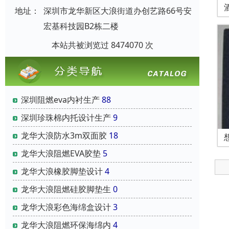
地址：
深圳市龙华新区大浪街道办创艺路66号安
宏基科技园B2栋二楼
本站共被浏览过 8474070 次
深圳阻燃eva内衬生产
88
深圳珍珠棉内托设计生产
9
龙华大浪防水3m双面胶
18
龙华大浪阻燃EVA胶垫
5
龙华大浪橡胶脚垫设计
4
龙华大浪阻燃硅胶脚垫生
0
龙华大浪彩色海绵盒设计
3
龙华大浪阻燃环保海绵内
4