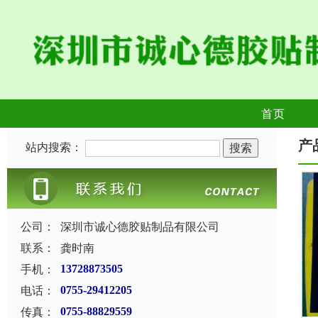
首页
产
站内搜索：
公司：
深圳市诚心德胶贴制品有限公司
联系：
龚时南
手机：
13728873505
电话：
0755-29412205
传真：
0755-88829559